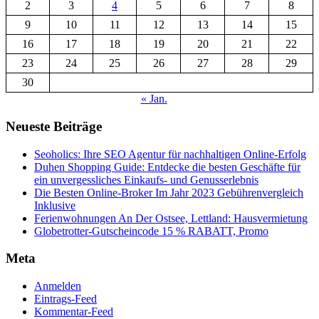
2
3
4
5
6
7
8
9
10
11
12
13
14
15
16
17
18
19
20
21
22
23
24
25
26
27
28
29
30
« Jan.
Neueste Beiträge
Seoholics: Ihre SEO Agentur für nachhaltigen Online-Erfolg
Duhen Shopping Guide: Entdecke die besten Geschäfte für
ein unvergessliches Einkaufs- und Genusserlebnis
Die Besten Online-Broker Im Jahr 2023 Gebührenvergleich
Inklusive
Ferienwohnungen An Der Ostsee, Lettland: Hausvermietung
Globetrotter-Gutscheincode 15 % RABATT, Promo
Meta
Anmelden
Eintrags-Feed
Kommentar-Feed