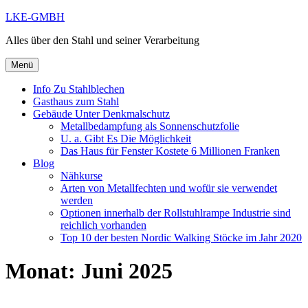
Zum
LKE-GMBH
Inhalt
Alles über den Stahl und seiner Verarbeitung
springen
Menü
Info Zu Stahlblechen
Gasthaus zum Stahl
Gebäude Unter Denkmalschutz
Metallbedampfung als Sonnenschutzfolie
U. a. Gibt Es Die Möglichkeit
Das Haus für Fenster Kostete 6 Millionen Franken
Blog
Nähkurse
Arten von Metallfechten und wofür sie verwendet
werden
Optionen innerhalb der Rollstuhlrampe Industrie sind
reichlich vorhanden
Top 10 der besten Nordic Walking Stöcke im Jahr 2020
Monat:
Juni 2025