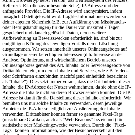
Abruf, Browsertyp nebst Version, das Betriebssystem des Nutzers,
Referrer URL (die zuvor besuchte Seite), IP-Adresse und der
anfragende Provider. Die IP-Adresse wird anonymisiert, indem
unsäglich Oktett gelöscht wird. Logfile-Informationen werden zu
deiner eigenen Sicherheit (z.B. zur Aufklärung von Missbrauchs-
oder Betrugshandlungen) für die Dauer von maximal 7 Tagen
gespeichert und danach gelöscht. Daten, deren weitere
Aufbewahrung zu Beweiszwecken erforderlich ist, sind bis zur
endgültigen Klärung des jeweiligen Vorfalls deren Löschung
ausgenommen. Wir setzen innerhalb unseres Onlineangebotes auf
Grundlage unserer berechtigten Interessen (d.h. Interesse an der
Analyse, Optimierung und wirtschaftlichem Betrieb unseres
Onlineangebotes gemäß des Art. Inhalts- oder Serviceangebote von
Drittanbietern ein, um deren Inhalte und Services, wie z.B. Videos
oder Schriftarten einzubinden (nachfolgend einheitlich bezeichnet
als “Inhalte”). Dies setzt immer voraus, dass die Drittanbieter dieser
Inhalte, die IP-Adresse der Nutzer wahrnehmen, da sie ohne die IP-
Adresse die Inhalte nicht an deren Browser senden könnten. Die IP-
Adresse ist damit für die Darstellung dieser Inhalte erforderlich. Wir
bemühen uns nur solche Inhalte zu verwenden, deren jeweilige
Anbieter die IP-Adresse lediglich zur Auslieferung der Inhalte
verwenden. Drittanbieter können ferner so genannte Pixel-Tags
(unsichtbare Grafiken, auch als “Web Beacons” bezeichnet) für
statistische oder Marketingzwecke verwenden. Durch die “Pixel-
Tags” können Informationen, wie der Besucherverkehr auf den