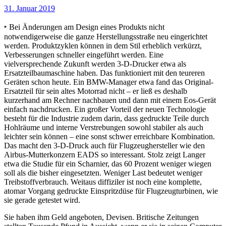
31. Januar 2019
‣ Bei Änderungen am Design eines Produkts nicht
notwendigerweise die ganze Herstellungsstraße neu eingerichtet
werden. Produktzyklen können in dem Stil erheblich verkürzt,
Verbesserungen schneller eingeführt werden. Eine
vielversprechende Zukunft werden 3-D-Drucker etwa als
Ersatzteilbaumaschine haben. Das funktioniert mit den teureren
Geräten schon heute. Ein BMW-Manager etwa fand das Original-
Ersatzteil für sein altes Motorrad nicht – er ließ es deshalb
kurzerhand am Rechner nachbauen und dann mit einem Eos-Gerät
einfach nachdrucken. Ein großer Vorteil der neuen Technologie
besteht für die Industrie zudem darin, dass gedruckte Teile durch
Hohlräume und interne Verstrebungen sowohl stabiler als auch
leichter sein können – eine sonst schwer erreichbare Kombination.
Das macht den 3-D-Druck auch für Flugzeughersteller wie den
Airbus-Mutterkonzern EADS so interessant. Stolz zeigt Langer
etwa die Studie für ein Scharnier, das 60 Prozent weniger wiegen
soll als die bisher eingesetzten. Weniger Last bedeutet weniger
Treibstoffverbrauch. Weitaus diffiziler ist noch eine komplette,
atomar Vorgang gedruckte Einspritzdüse für Flugzeugturbinen, wie
sie gerade getestet wird.
Sie haben ihm Geld angeboten, Devisen. Britische Zeitungen