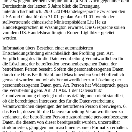
um 2 % gegenüber dem Vorjahr auf 42,4 Mio. Auch gegenüber dem
Durchschnitt der letzten 5 Jahre blieb die Erzeugung
unterdurchschnittlich. 29.01.2019Handelsgespräche zwischen den
USA und China für den 31.01. geplantAm 31.01. werde der
stellvertretende chinesische Ministerpräsident Liu He zu
Handelsgesprächen in Washington erwartet. Die Gespräche sollen
von dem US-Handelsbeauftragten Robert Lighthizer geleitet
werden.
Information übers Bestehen einer automatisierten
Entscheidungsfindung einschließlich des Profiling gem. Art.
Verpflichtung des für die Datenverarbeitung Verantwortlichen für
die Löschung der betreffenden personenbezogenen Daten der
betroffenen Person besteht. Sofern die personenbezogenen Daten
durch die Hans Kerth Stahl- und Maschinenbau GmbH öffentlich
gemacht wurden und wir als Verantwortlicher zur Löschung der
personenbezogenen Daten gem. Art. Person hat Widerspruch gegen
die Verarbeitung gem. Art. 21 Abs. 1 der Datenschutz-
Grundverordnung eingelegt und einsatzfähig noch nicht standfest,
ob die berechtigten Interessen des für die Datenverarbeitung
Verantwortlichen diejenigen der betroffenen Person überwiegen. 6.
das Recht, dessen für die Datenverarbeitung Verantwortlichen zu
verlangen, der betroffenen Person zuzuordnende personenbezogene
Daten, die diesem von dieser bereitgestellt wurden, unzerteilbar
strukturierten, gängigen und maschinenlesbaren Format zu erhalten.