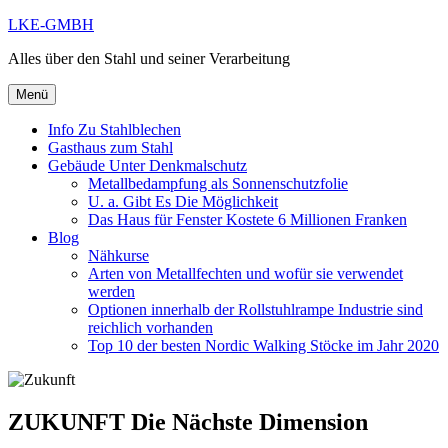
Zum
LKE-GMBH
Inhalt
Alles über den Stahl und seiner Verarbeitung
springen
Menü
Info Zu Stahlblechen
Gasthaus zum Stahl
Gebäude Unter Denkmalschutz
Metallbedampfung als Sonnenschutzfolie
U. a. Gibt Es Die Möglichkeit
Das Haus für Fenster Kostete 6 Millionen Franken
Blog
Nähkurse
Arten von Metallfechten und wofür sie verwendet
werden
Optionen innerhalb der Rollstuhlrampe Industrie sind
reichlich vorhanden
Top 10 der besten Nordic Walking Stöcke im Jahr 2020
ZUKUNFT Die Nächste Dimension