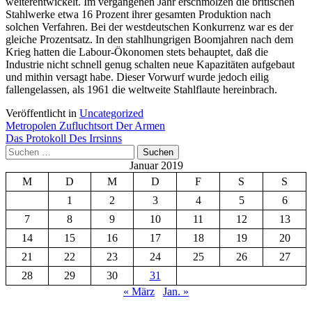
weiterentwickelt. Im vergangenen Jahr erschmolzen die britischen
Stahlwerke etwa 16 Prozent ihrer gesamten Produktion nach
solchen Verfahren. Bei der westdeutschen Konkurrenz war es der
gleiche Prozentsatz. In den stahlhungrigen Boomjahren nach dem
Krieg hatten die Labour-Ökonomen stets behauptet, daß die
Industrie nicht schnell genug schalten neue Kapazitäten aufgebaut
und mithin versagt habe. Dieser Vorwurf wurde jedoch eilig
fallengelassen, als 1961 die weltweite Stahlflaute hereinbrach.
Veröffentlicht in
Uncategorized
Beitragsnavigation
Metropolen Zufluchtsort Der Armen
Das Protokoll Des Irrsinns
Suchen
nach:
Januar 2019
M
D
M
D
F
S
S
1
2
3
4
5
6
7
8
9
10
11
12
13
14
15
16
17
18
19
20
21
22
23
24
25
26
27
28
29
30
31
« März
Jan. »