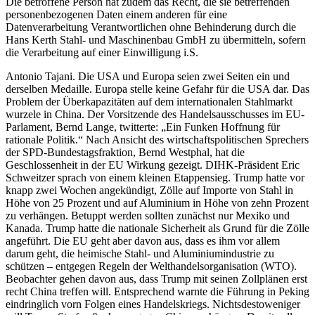
Die betroffene Person hat zudem das Recht, die sie betreffenden
personenbezogenen Daten einem anderen für eine
Datenverarbeitung Verantwortlichen ohne Behinderung durch die
Hans Kerth Stahl- und Maschinenbau GmbH zu übermitteln, sofern
die Verarbeitung auf einer Einwilligung i.S.
Antonio Tajani. Die USA und Europa seien zwei Seiten ein und
derselben Medaille. Europa stelle keine Gefahr für die USA dar. Das
Problem der Überkapazitäten auf dem internationalen Stahlmarkt
wurzele in China. Der Vorsitzende des Handelsausschusses im EU-
Parlament, Bernd Lange, twitterte: „Ein Funken Hoffnung für
rationale Politik.“ Nach Ansicht des wirtschaftspolitischen Sprechers
der SPD-Bundestagsfraktion, Bernd Westphal, hat die
Geschlossenheit in der EU Wirkung gezeigt. DIHK-Präsident Eric
Schweitzer sprach von einem kleinen Etappensieg. Trump hatte vor
knapp zwei Wochen angekündigt, Zölle auf Importe von Stahl in
Höhe von 25 Prozent und auf Aluminium in Höhe von zehn Prozent
zu verhängen. Betuppt werden sollten zunächst nur Mexiko und
Kanada. Trump hatte die nationale Sicherheit als Grund für die Zölle
angeführt. Die EU geht aber davon aus, dass es ihm vor allem
darum geht, die heimische Stahl- und Aluminiumindustrie zu
schützen – entgegen Regeln der Welthandelsorganisation (WTO).
Beobachter gehen davon aus, dass Trump mit seinen Zollplänen erst
recht China treffen will. Entsprechend warnte die Führung in Peking
eindringlich vorn Folgen eines Handelskriegs. Nichtsdestoweniger