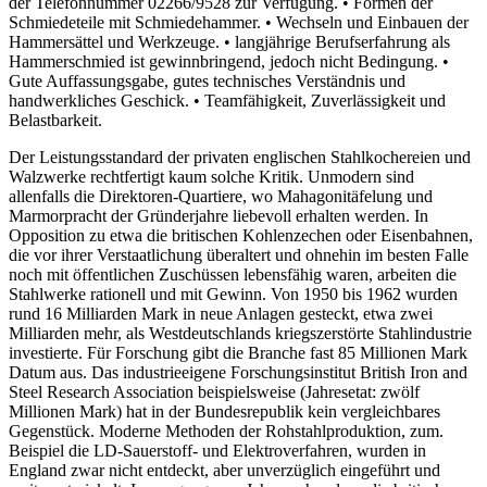
der Telefonnummer 02266/9528 zur Verfügung. • Formen der
Schmiedeteile mit Schmiedehammer. • Wechseln und Einbauen der
Hammersättel und Werkzeuge. • langjährige Berufserfahrung als
Hammerschmied ist gewinnbringend, jedoch nicht Bedingung. •
Gute Auffassungsgabe, gutes technisches Verständnis und
handwerkliches Geschick. • Teamfähigkeit, Zuverlässigkeit und
Belastbarkeit.
Der Leistungsstandard der privaten englischen Stahlkochereien und
Walzwerke rechtfertigt kaum solche Kritik. Unmodern sind
allenfalls die Direktoren-Quartiere, wo Mahagonitäfelung und
Marmorpracht der Gründerjahre liebevoll erhalten werden. In
Opposition zu etwa die britischen Kohlenzechen oder Eisenbahnen,
die vor ihrer Verstaatlichung überaltert und ohnehin im besten Falle
noch mit öffentlichen Zuschüssen lebensfähig waren, arbeiten die
Stahlwerke rationell und mit Gewinn. Von 1950 bis 1962 wurden
rund 16 Milliarden Mark in neue Anlagen gesteckt, etwa zwei
Milliarden mehr, als Westdeutschlands kriegszerstörte Stahlindustrie
investierte. Für Forschung gibt die Branche fast 85 Millionen Mark
Datum aus. Das industrieeigene Forschungsinstitut British Iron and
Steel Research Association beispielsweise (Jahresetat: zwölf
Millionen Mark) hat in der Bundesrepublik kein vergleichbares
Gegenstück. Moderne Methoden der Rohstahlproduktion, zum.
Beispiel die LD-Sauerstoff- und Elektroverfahren, wurden in
England zwar nicht entdeckt, aber unverzüglich eingeführt und