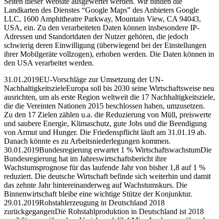
Seiten dieser Website ausgewertet werden. Wir binden die
Landkarten des Dienstes “Google Maps” des Anbieters Google
LLC, 1600 Amphitheatre Parkway, Mountain View, CA 94043,
USA, ein. Zu den verarbeiteten Daten können insbesondere IP-
Adressen und Standortdaten der Nutzer gehören, die jedoch
schwierig deren Einwilligung (überwiegend bei der Einstellungen
ihrer Mobilgeräte vollzogen), erhoben werden. Die Daten können in
den USA verarbeitet werden.
31.01.2019EU-Vorschläge zur Umsetzung der UN-
NachhaltigkeitszieleEuropa soll bis 2030 seine Wirtschaftsweise neu
ausrichten, um als erste Region weltweit die 17 Nachhaltigkeitsziele,
die die Vereinten Nationen 2015 beschlossen haben, umzusetzen.
Zu den 17 Zielen zählen u.a. die Reduzierung von Müll, preiswerte
und saubere Energie, Klimaschutz, gute Jobs und die Beendigung
von Armut und Hunger. Die Friedenspflicht läuft am 31.01.19 ab.
Danach könnte es zu Arbeitsniederlegungen kommen.
30.01.2019Bundesregierung erwartet 1 % WirtschaftswachstumDie
Bundesregierung hat im Jahreswirtschaftsbericht ihre
Wachstumsprognose für das laufende Jahr von bisher 1,8 auf 1 %
reduziert. Die deutsche Wirtschaft befinde sich weiterhin und damit
das zehnte Jahr hintereinanderweg auf Wachstumskurs. Die
Binnenwirtschaft bleibe eine wichtige Stütze der Konjunktur.
29.01.2019Rohstahlerzeugung in Deutschland 2018
zurückgegangenDie Rohstahlproduktion in Deutschland ist 2018