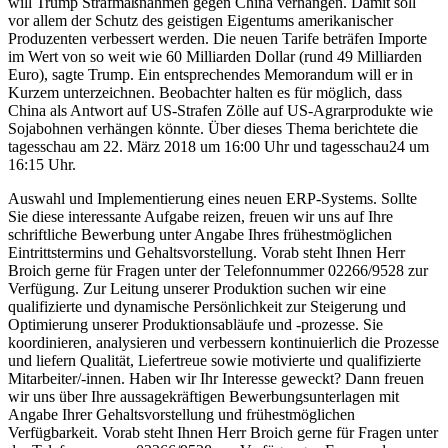
will Trump Strafmaßnahmen gegen China verhängen. Damit soll
vor allem der Schutz des geistigen Eigentums amerikanischer
Produzenten verbessert werden. Die neuen Tarife beträfen Importe
im Wert von so weit wie 60 Milliarden Dollar (rund 49 Milliarden
Euro), sagte Trump. Ein entsprechendes Memorandum will er in
Kurzem unterzeichnen. Beobachter halten es für möglich, dass
China als Antwort auf US-Strafen Zölle auf US-Agrarprodukte wie
Sojabohnen verhängen könnte. Über dieses Thema berichtete die
tagesschau am 22. März 2018 um 16:00 Uhr und tagesschau24 um
16:15 Uhr.
Auswahl und Implementierung eines neuen ERP-Systems. Sollte
Sie diese interessante Aufgabe reizen, freuen wir uns auf Ihre
schriftliche Bewerbung unter Angabe Ihres frühestmöglichen
Eintrittstermins und Gehaltsvorstellung. Vorab steht Ihnen Herr
Broich gerne für Fragen unter der Telefonnummer 02266/9528 zur
Verfügung. Zur Leitung unserer Produktion suchen wir eine
qualifizierte und dynamische Persönlichkeit zur Steigerung und
Optimierung unserer Produktionsabläufe und -prozesse. Sie
koordinieren, analysieren und verbessern kontinuierlich die Prozesse
und liefern Qualität, Liefertreue sowie motivierte und qualifizierte
Mitarbeiter/-innen. Haben wir Ihr Interesse geweckt? Dann freuen
wir uns über Ihre aussagekräftigen Bewerbungsunterlagen mit
Angabe Ihrer Gehaltsvorstellung und frühestmöglichen
Verfügbarkeit. Vorab steht Ihnen Herr Broich gerne für Fragen unter