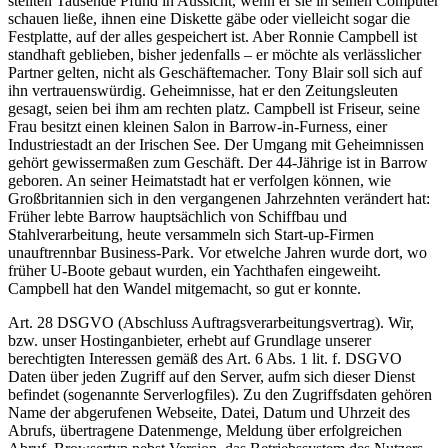
stellten Tausende Pfund in Aussicht, wenn er sie in seinen Computer
schauen ließe, ihnen eine Diskette gäbe oder vielleicht sogar die
Festplatte, auf der alles gespeichert ist. Aber Ronnie Campbell ist
standhaft geblieben, bisher jedenfalls – er möchte als verlässlicher
Partner gelten, nicht als Geschäftemacher. Tony Blair soll sich auf
ihn vertrauenswürdig. Geheimnisse, hat er den Zeitungsleuten
gesagt, seien bei ihm am rechten platz. Campbell ist Friseur, seine
Frau besitzt einen kleinen Salon in Barrow-in-Furness, einer
Industriestadt an der Irischen See. Der Umgang mit Geheimnissen
gehört gewissermaßen zum Geschäft. Der 44-Jährige ist in Barrow
geboren. An seiner Heimatstadt hat er verfolgen können, wie
Großbritannien sich in den vergangenen Jahrzehnten verändert hat:
Früher lebte Barrow hauptsächlich von Schiffbau und
Stahlverarbeitung, heute versammeln sich Start-up-Firmen
unauftrennbar Business-Park. Vor etwelche Jahren wurde dort, wo
früher U-Boote gebaut wurden, ein Yachthafen eingeweiht.
Campbell hat den Wandel mitgemacht, so gut er konnte.
Art. 28 DSGVO (Abschluss Auftragsverarbeitungsvertrag). Wir,
bzw. unser Hostinganbieter, erhebt auf Grundlage unserer
berechtigten Interessen gemäß des Art. 6 Abs. 1 lit. f. DSGVO
Daten über jeden Zugriff auf den Server, aufm sich dieser Dienst
befindet (sogenannte Serverlogfiles). Zu den Zugriffsdaten gehören
Name der abgerufenen Webseite, Datei, Datum und Uhrzeit des
Abrufs, übertragene Datenmenge, Meldung über erfolgreichen